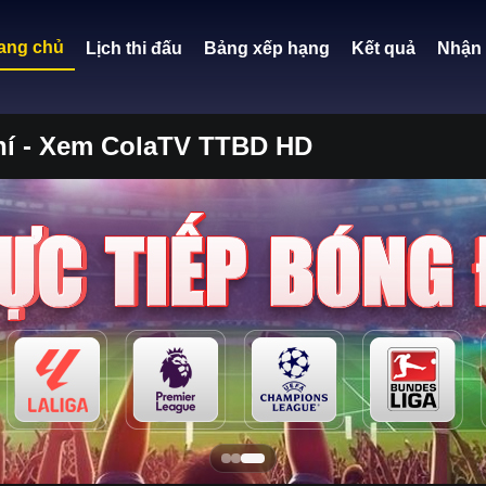
ang chủ
Lịch thi đấu
Bảng xếp hạng
Kết quả
Nhận 
phí - Xem ColaTV TTBD HD