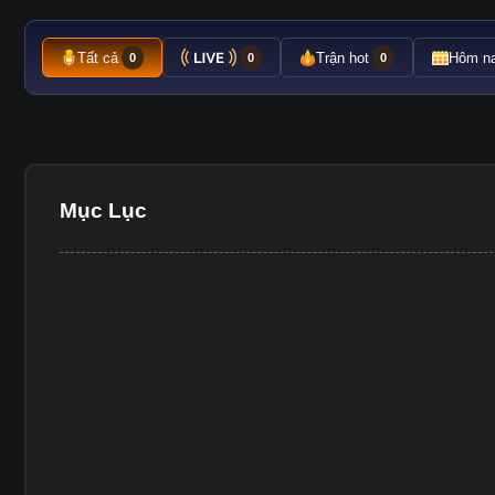
Tất cả
Trận hot
Hôm n
0
0
0
Mục Lục