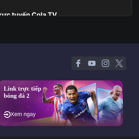
.
trực tuyến Cola TV
à còn đảm bảo mang đến nhiều quyền lợi hấp dẫn cho
ớn trên thế giới với chất lượng cao và các ưu điểm thú vị
ng đa dạng các giải đấu bóng đá từ khắp nơi trên thế giới.
 giải cấp đội tuyển quốc gia.
ộ dễ dàng tiếp cận với mọi trận đấu mình yêu thích. Với tiêu
ng đến nguồn phát sóng đa dạng nhất.
Link trực tiếp
bóng đá 2
Xem ngay
à yếu tố quan trọng quyết định trải nghiệm của người xem.
ng là cơ sở giúp tối ưu hóa tốc độ phát sóng và giảm thiểu