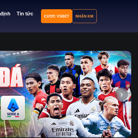
định
Tin tức
CƯỢC VSBET
NHẬN KM
›