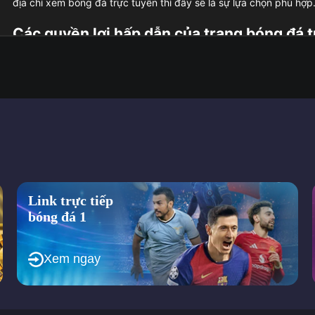
địa chỉ xem bóng đá trực tuyến thì đây sẽ là sự lựa chọn phù hợp
Các quyền lợi hấp dẫn của trang bóng đá 
ColaTV không chỉ là một trang web phát sóng
trực tiếp bóng đá
m
người xem. Khi truy cập, người dùng có thể theo dõi mọi giải đấu l
dưới đây.
Cung cấp nhiều giải đấu lớn theo quy mô quốc tế
Một trong những ưu điểm nổi bật của Cola TV là khả năng phát só
Người hâm mộ có thể theo dõi các giải đấu hàng đầu cùng với các
ColaTV còn phát sóng các giải đấu trẻ, điều này giúp người hâm m
chí phục vụ mọi nhu cầu của người xem, đơn vị luôn cam kết ma
Link trực tiếp
bóng đá 1
Nhiều giải đấu lớn xuất hiện tại trang web
Xem bóng đá chất lượng không lo bị gián đoạn
Xem ngay
Khi xem bóng đá trực tiếp tại đây chất lượng đường truyền luôn l
Đơn vị hiện đang sử dụng hệ thống máy chủ tiên tiến, điều này cũ
tối đa tình trạng giật lag khi bạn xem bóng.